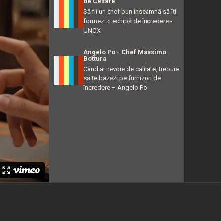
de Cesare
Să fii un chef bun înseamnă să îți
formezi o echipă de încredere -
UNOX
Angelo Po - Chef Massimo
Bottura
Când ai nevoie de calitate, trebuie
să te bazezi pe furnizori de
încredere – Angelo Po