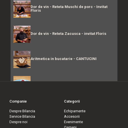
Dor de vin - Reteta Muschi de porc - Invitat
Floris
Dor de vin - Reteta Zacusca - invitat Floris
Aritmetica in bucatarie - CANTUCINI
Aritmetica in bucatarie - CHEESECAKE
Companie
Categorii
Classic Cocktails - Gimlet
Despre Bilancia
Echipamente
Service Bilancia
Accesorii
Despre noi
Evenimente
Oameni