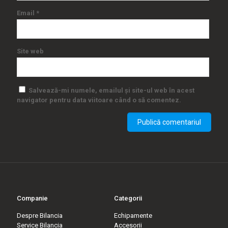
Email
*
Site web
Salvează-mi numele, emailul și site-ul web în acest
navigator pentru data viitoare când o să comentez.
Companie
Categorii
Despre Bilancia
Echipamente
Service Bilancia
Accesorii