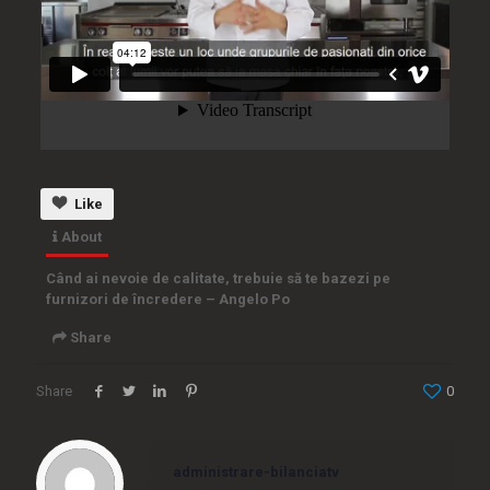
Like
About
Când ai nevoie de calitate, trebuie să te bazezi pe
furnizori de încredere – Angelo Po
Share
Share
0
Embed
administrare-bilanciatv