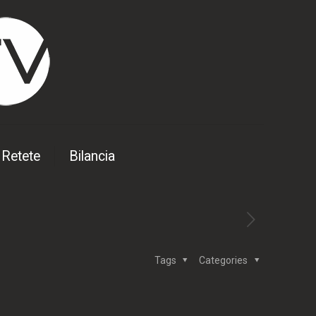
Retete
Bilancia
Tags
Categories