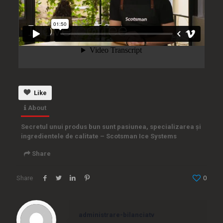
Like
About
Secretul unui produs bun sunt pasiunea, specializarea și
ingredientele de calitate – Scotsman Ice Systems
Share
Share
0
Embed
administrare-bilanciatv