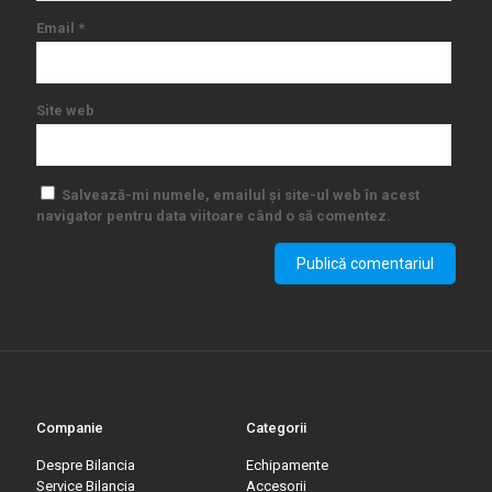
Email
*
Site web
Salvează-mi numele, emailul și site-ul web în acest
navigator pentru data viitoare când o să comentez.
Companie
Categorii
Despre Bilancia
Echipamente
Service Bilancia
Accesorii