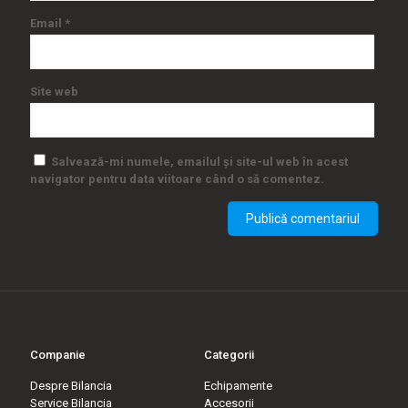
Email
*
Site web
Salvează-mi numele, emailul și site-ul web în acest
navigator pentru data viitoare când o să comentez.
Companie
Categorii
Despre Bilancia
Echipamente
Service Bilancia
Accesorii