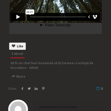
Like
About
Să fii un chef bun înseamnă să îți formezi o echipă de
încredere - UNOX
Share
Share
0
Embed
administrare-bilanciatv