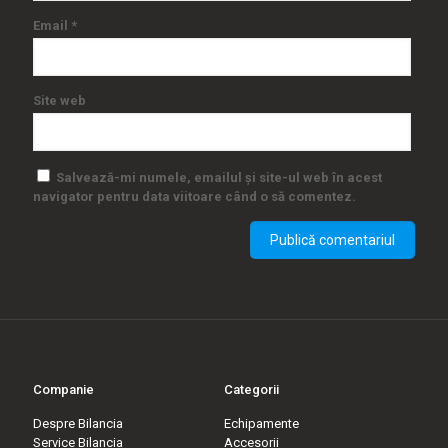
Email
*
Site web
Salvează-mi numele, emailul și site-ul web în acest
navigator pentru data viitoare când o să comentez.
Companie
Categorii
Despre Bilancia
Echipamente
Service Bilancia
Accesorii