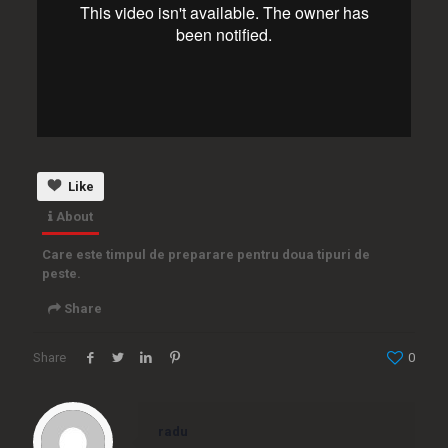
Like
About
Care este timpul de preparare pentru doua tipuri de
peste.
Share
Share
0
Embed
radu