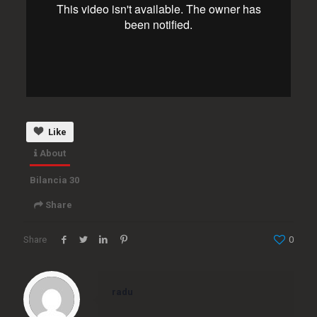
Like
About
Bilancia 30
Share
Share
0
Embed
radu
<iframe src="https://www.bilancia.tv/wp-