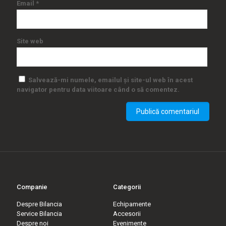
Email
*
Site web
Salvează-mi numele, emailul și site-ul web în acest
navigator pentru data viitoare când o să comentez.
Companie
Categorii
Despre Bilancia
Echipamente
Service Bilancia
Accesorii
Despre noi
Evenimente