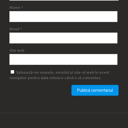
Nume
*
Email
*
Site web
Salvează-mi numele, emailul și site-ul web în acest
navigator pentru data viitoare când o să comentez.