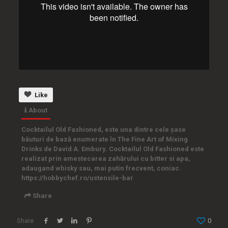
Like
About
Cocktailul Old Fashioned, este una dintre cele șase
băuturi de bază enumerate în The Fine Art of Mixing
Drinks de David A. Embury. Cocktailul Old Fashioned este
realizat prin amestecarea zahărului cu bitter si apa,
adaugand whisky sau, mai putin frecvent, coniac.
https://hobbychef.ro/ustensile-bar
Share
Share
0