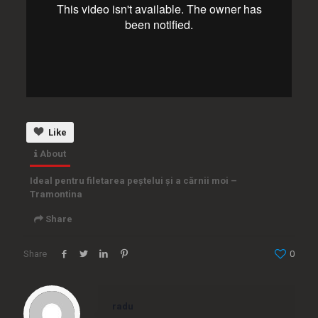
Like
About
Ideal pentru filetarea peștelui și a cărnii moi –
Tramontina
Share
Share
0
Embed
radu