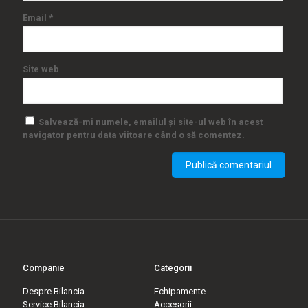
Email
*
Site web
Salvează-mi numele, emailul și site-ul web în acest
navigator pentru data viitoare când o să comentez.
Companie
Categorii
Despre Bilancia
Echipamente
Service Bilancia
Accesorii