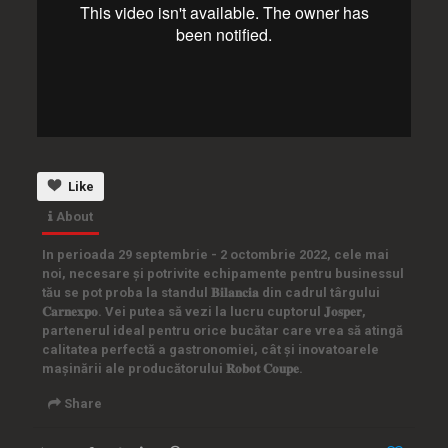
Like
About
In perioada 29 septembrie - 2 octombrie 2022, cele mai
noi, necesare și potrivite echipamente pentru businessul
tău se pot proba la standul 𝐁𝐢𝐥𝐚𝐧𝐜𝐢𝐚 din cadrul târgului
𝐂𝐚𝐫𝐧𝐞𝐱𝐩𝐨. Vei putea să vezi la lucru cuptorul 𝐉𝐨𝐬𝐩𝐞𝐫,
partenerul ideal pentru orice bucătar care vrea să atingă
calitatea perfectă a gastronomiei, cât și inovatoarele
mașinării ale producătorului 𝐑𝐨𝐛𝐨𝐭 𝐂𝐨𝐮𝐩𝐞.
Share