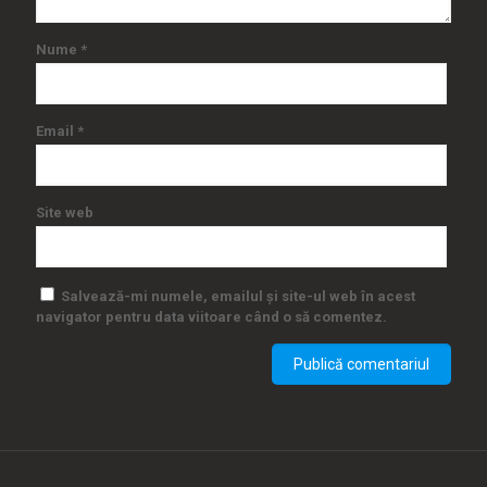
Nume
*
Email
*
Site web
Salvează-mi numele, emailul și site-ul web în acest
navigator pentru data viitoare când o să comentez.