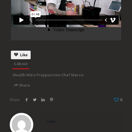
Like
About
Stealth Nitro Frappuccino Chef Marco
Share
Share
0
Embed
radu
<iframe src="https://www.bilancia.tv/wp-