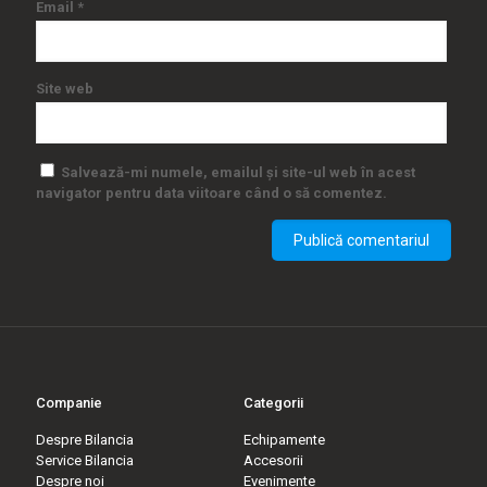
Email
*
Site web
Salvează-mi numele, emailul și site-ul web în acest
navigator pentru data viitoare când o să comentez.
Companie
Categorii
Despre Bilancia
Echipamente
Service Bilancia
Accesorii
Despre noi
Evenimente