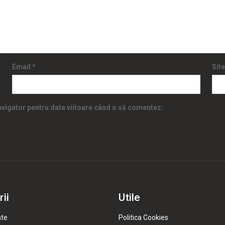
Email
*
Sit
navigator pentru data viitoare când o să comentez.
ii
Utile
te
Politica Cookies