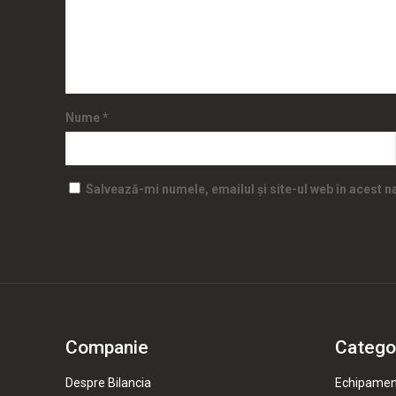
Nume
*
Salvează-mi numele, emailul și site-ul web în acest 
Companie
Categor
Despre Bilancia
Echipamen