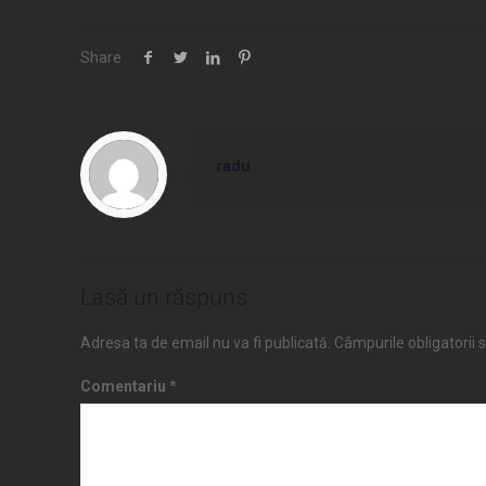
Share
radu
Lasă un răspuns
Adresa ta de email nu va fi publicată.
Câmpurile obligatorii
Comentariu
*