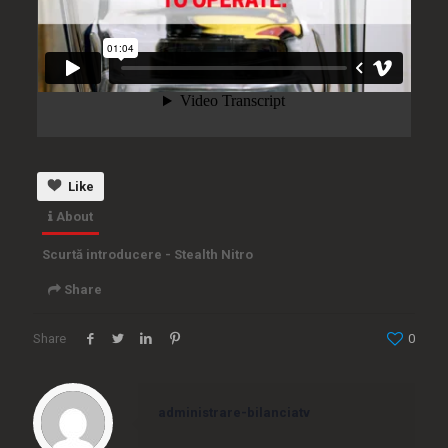
Like
About
Scurtă introducere - Stealth Nitro
Share
Share
0
Embed
administrare-bilanciatv
<iframe src="https://www.bilancia.tv/wp-