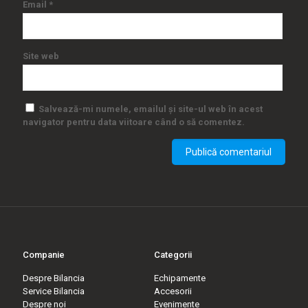
Email
*
Site web
Salvează-mi numele, emailul și site-ul web în acest
navigator pentru data viitoare când o să comentez.
Companie
Categorii
Despre Bilancia
Echipamente
Service Bilancia
Accesorii
Despre noi
Evenimente