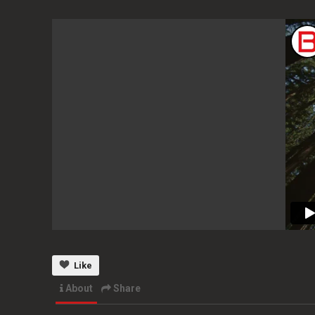
Like
About
Share