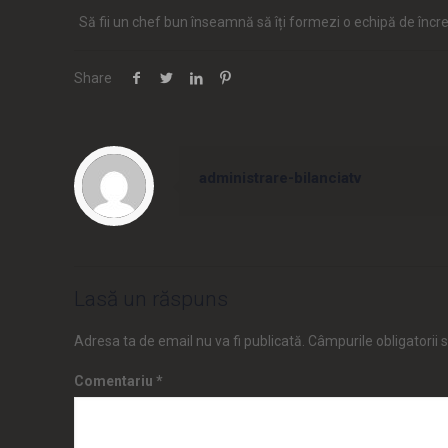
Să fii un chef bun înseamnă să îți formezi o echipă de înc
Share
administrare-bilanciatv
Lasă un răspuns
Adresa ta de email nu va fi publicată.
Câmpurile obligatorii
Comentariu
*