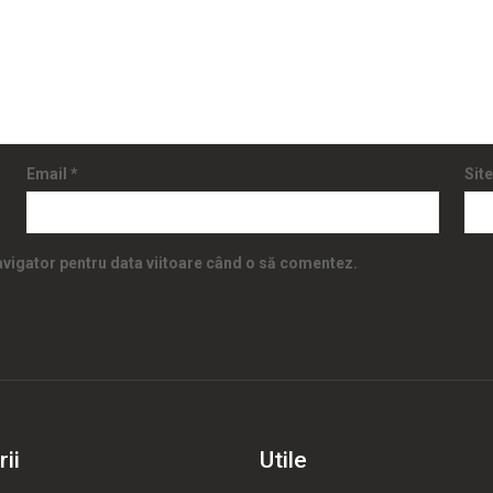
Email
*
Sit
navigator pentru data viitoare când o să comentez.
ii
Utile