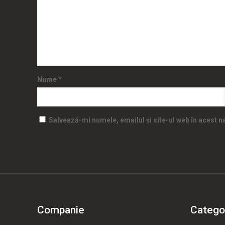
Nume
*
Salvează-mi numele, emailul și site-ul web în acest 
Companie
Categor