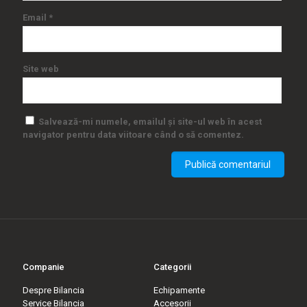
Email
*
Site web
Salvează-mi numele, emailul și site-ul web în acest
navigator pentru data viitoare când o să comentez.
Companie
Categorii
Despre Bilancia
Echipamente
Service Bilancia
Accesorii