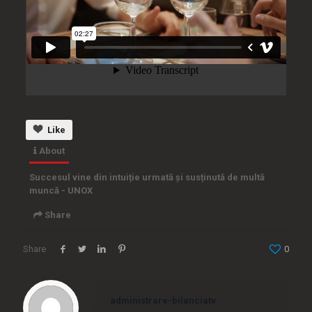
Like
About
Succesul vine din intuiție urmată și susținută de multă
muncă - UNOX
Share
Share
0
Embed
administrare-bilanciatv