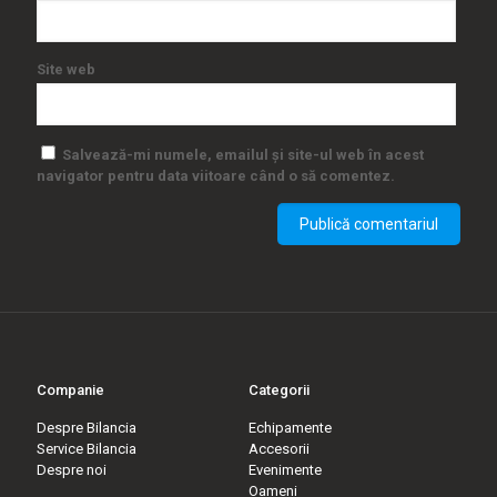
Site web
Salvează-mi numele, emailul și site-ul web în acest
navigator pentru data viitoare când o să comentez.
Companie
Categorii
Despre Bilancia
Echipamente
Service Bilancia
Accesorii
Despre noi
Evenimente
Oameni