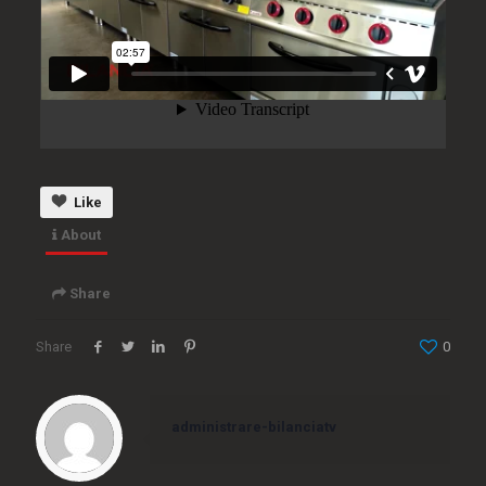
Like
About
Share
Share
0
Embed
administrare-bilanciatv
<iframe src="https://www.bilancia.tv/wp-
content/plugins/dzs-videogallery/bridge.php?