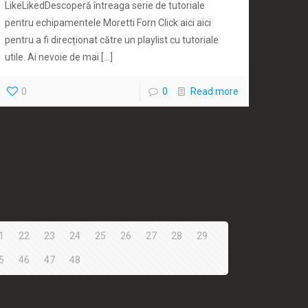
LikeLikedDescoperă întreaga serie de tutoriale
pentru echipamentele Moretti Forn Click aici aici
pentru a fi direcționat către un playlist cu tutoriale
utile. Ai nevoie de mai
[…]
0
0
Read more
1
22
23
24
25
26
27
28
29
5
46
47
48