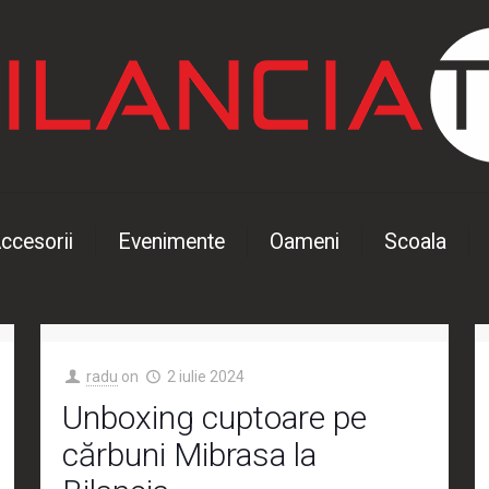
ccesorii
Evenimente
Oameni
Scoala
radu
on
2 iulie 2024
Unboxing cuptoare pe
cărbuni Mibrasa la