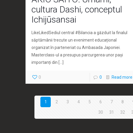
cultura Dashi, conceptul
Ichijūsansai
LikeLikedSediul central #Bilancia a găzduit la finalul
săptămânii trecute un eveniment educațional
organizat în parteneriat cu Ambasada Japoniei.
Masterclass-ul a presupus parcurgerea unor pași
importanți din
[…]
0
0
Read more
1
2
3
4
5
6
7
8
30
31
32