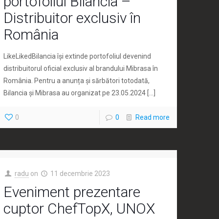
portofoliul Bilancia –
Distribuitor exclusiv în
România
LikeLikedBilancia își extinde portofoliul devenind
distribuitorul oficial exclusiv al brandului Mibrasa în
România. Pentru a anunța și sărbători totodată,
Bilancia și Mibrasa au organizat pe 23.05.2024
[…]
0
0
Read more
radu
on
11 decembrie 2023
Eveniment prezentare
cuptor ChefTopX, UNOX