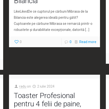
Bilancia
LikeLikedDe ce cuptorul pe cărbuni Mibrasa de la
Bilancia este alegerea ideală pentru gătit?
Cuptoarele pe cărbune Mibrasa se remarcă printr-o
robustete și durabilitate excepționale, datorită
[…]
0
0
Read more
radu
on
2 iulie 2024
Toaster Profesional
pentru 4 felii de paine,