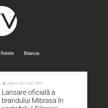
Retete
Bilancia
radu
on
2 iulie 2024
Lansare oficială a
brandului Mibrasa în