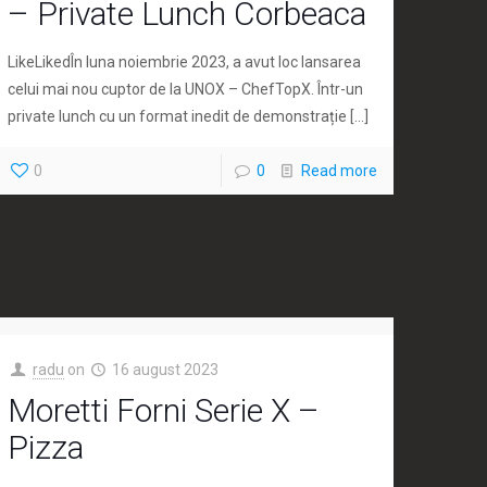
– Private Lunch Corbeaca
LikeLikedÎn luna noiembrie 2023, a avut loc lansarea
celui mai nou cuptor de la UNOX – ChefTopX. Într-un
private lunch cu un format inedit de demonstrație
[…]
0
0
Read more
radu
on
16 august 2023
Moretti Forni Serie X –
Pizza