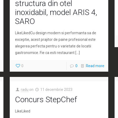
structura din otel
inoxidabil, model ARIS 4,
SARO
LikeLikedCu design modern si performanta sa de
exceptie, acest prajitor de paine profesional este
alegerea perfecta pentru o varietate de locatii
gastronomice. Fie ca esti restaurant
[…]
0
0
Read more
radu
on
11 decembrie 2023
Concurs StepChef
LikeLiked