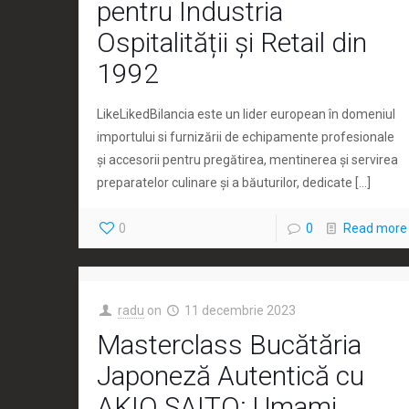
pentru Industria
Ospitalității și Retail din
1992
LikeLikedBilancia este un lider european în domeniul
importului si furnizării de echipamente profesionale
și accesorii pentru pregătirea, mentinerea și servirea
preparatelor culinare și a băuturilor, dedicate
[…]
0
0
Read more
radu
on
11 decembrie 2023
Masterclass Bucătăria
Japoneză Autentică cu
AKIO SAITO: Umami,