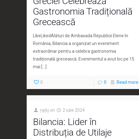
Greciei Celebrează
Gastronomia Tradițională
Grecească
LikeLikedAlături de Ambasada Republicii Elene în
România, Bilancia a organizat un eveniment
extraordinar pentru a celebra gastronomia
tradițională grecească. Evenimentul a avut loc pe 15
mai
[…]
0
0
Read more
radu
on
2 iulie 2024
Bilancia: Lider în
Distribuția de Utilaje